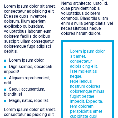
Nemo architecto iusto, id,
Lorem ipsum dolor sit amet,
quae provident nobis
consectetur adipisicing elit.
voluptatibus dolorem
Et esse quos inventore,
commodi. Blanditiis ullam
dolorum. Illum aperiam
enim a nulla perspiciatis, vel
explicabo quibusdam,
necessitatibus neque
voluptatibus laborum eum
dolores harum dolore.
dolorem facilis doloribus
suscipit, ullam consequatur
doloremque fuga adipisci
debitis.
Lorem ipsum dolor
sit amet,
Lorem ipsum dolor.
consectetur
adipisicing elit.
Dignissimos, obcaecati
Iste molestias
impedit!
neque,
Aliquam reprehenderit,
repellendus
odit.
nostrum dolores
Sequi, accusantium,
doloremque minus
blanditiis!
fugiat beatae
Magni, natus, repellat.
impedit. Expedita,
rem dolorem
Lorem ipsum dolor sit amet,
perspiciatis amet
consectetur adipisicing elit.
cupiditate quo!